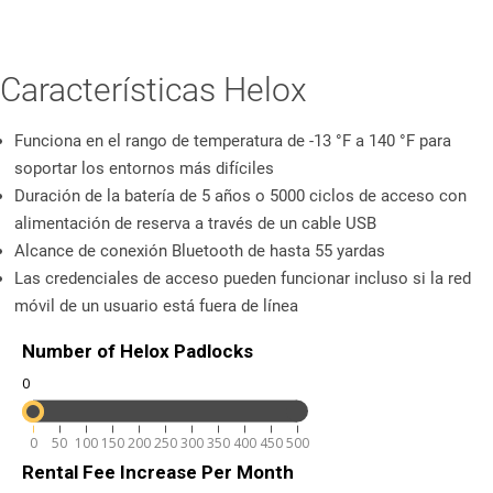
los empleados a tiempo completo (FTE), esta herramienta
proporciona un análisis exhaustivo e informativo para que los
operadores puedan tomar una decisión más informada.
Características Helox
Contacto de ventas
Funciona en el rango de temperatura de -13 °F a 140 °F para
soportar los entornos más difíciles
Duración de la batería de 5 años o 5000 ciclos de acceso con
alimentación de reserva a través de un cable USB
Alcance de conexión Bluetooth de hasta 55 yardas
Las credenciales de acceso pueden funcionar incluso si la red
móvil de un usuario está fuera de línea