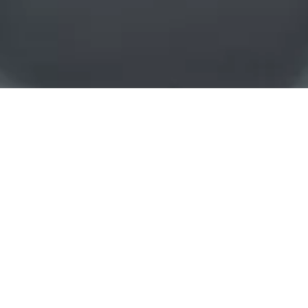
Acceso sin llave para un
autoalmacenamiento
seguro
La calculadora de ROI de PTI ofrece una herramienta sencilla para
los operadores que buscan medir los retornos potenciales de su
inversión en Helox. Al tener en cuenta variables como el aumento
de las tasas de alquiler y los beneficios de ahorro de tiempo para