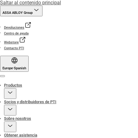
Saltar al contenido principal
ASSA ABLOY Group
Devoluciones
Centro de ayuda
Webstore
Contacto PTI
Europe
·
Spanish
Menu
Productos
Socios y distribuidores de PTI
Sobre nosotros
Obtener asistencia