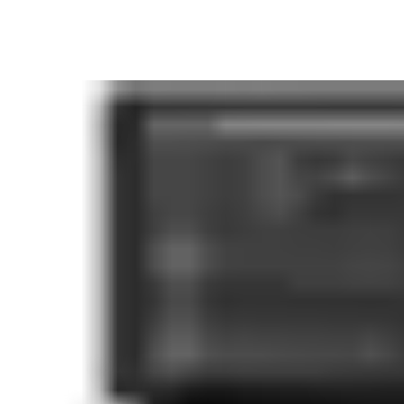
Haga clic en el siguiente enlace para descargar la Guía del usua
Descargar la guía del usuario de StorLogix Cloud