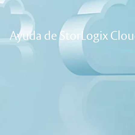
Ayuda de StorLogix Clou