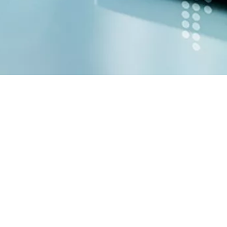
™
s de StorLogix Desktop durante 15 años, PTI Security Systems
a
 sus operaciones relacionadas con el control de acceso de forma 
s para esos operadores multisitio.
n y profundiza a medida que continúa leyendo. Si ya es un profe
 que siga los temas de la Guía del usuario en orden.