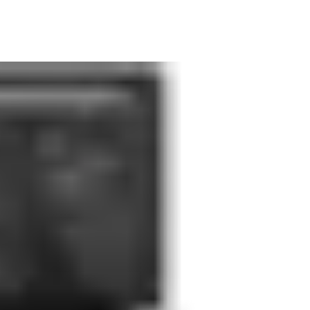
rio de StorLogix Cloud. Este documento ofrece una visión general 