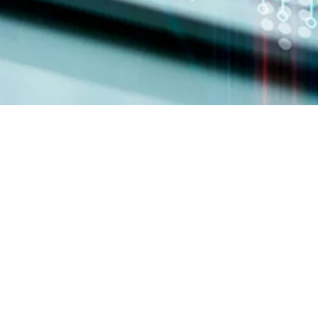
hora está aprovechando esa experiencia para incluir todas las
remota mientras sigue disfrutando de visibilidad en tiempo real,
sional de StorLogix, puede buscar rápidamente su pregunta