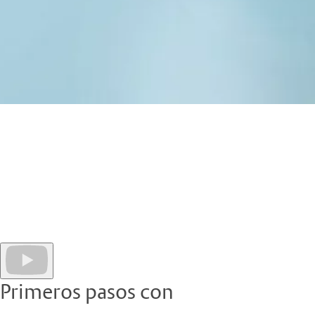
¡Bienvenido a StorLogix Cloud! Después de mejorar las funcione
ventajas de una solución basada en la nube. Podrá ejecutar todas
revisando datos históricos y aprovechando la gestión de cartera
El siguiente documento ofrece una visión general de cada secció
específica. Sin embargo, si es nuevo en StorLogix, se recomienda
Primeros pasos con