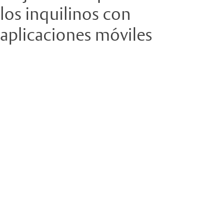
los inquilinos con
aplicaciones móviles
Infografía de EasyCode
Mejore su experiencia de cliente con EasyCode
EasyCode, la aplicación móvil orientada al inquilino de PTI, se
diseñó para ayudar a los propietarios y operadores de
autoalmacenamiento a crear una experiencia fluida para los
inquilinos.
Rellene el formulario de esta página para descargar una
infografía que ilustre cómo una inversión en EasyCode puede