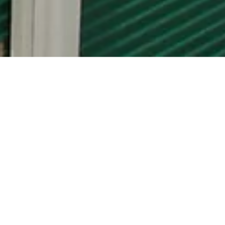
Contacter les ventes – StorLogix Mobile
Logiciel de contrôle d’accès à portée de main
StorLogix Mobile met la puissance du système de contrôle d’accès
phare de PTI Security dans la paume de votre main. Avec StorLogix
Mobile, les opérateurs d’entrepôts autonomes ont la possibilité
d’ouvrir des portails, des portes et de visualiser l’activité du site
depuis leur téléphone.