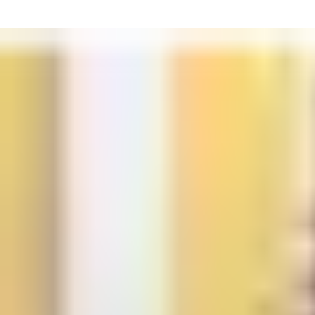
Remplissez le formulaire sur cette page pour contacter un
représentant PTI et en savoir plus sur les capacités et la
commodité de StorLogix Mobile.
Contactez-nous !