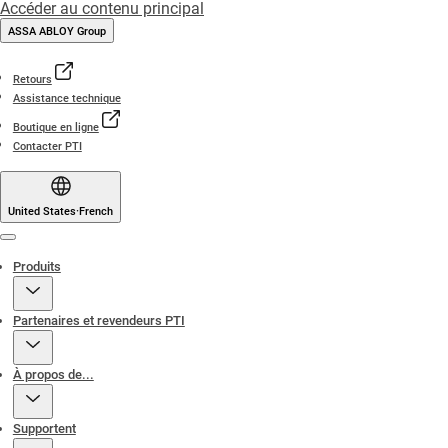
Accéder au contenu principal
ASSA ABLOY Group
Retours
Assistance technique
Boutique en ligne
Contacter PTI
United States
·
French
Menu
Produits
Partenaires et revendeurs PTI
À propos de...
Supportent