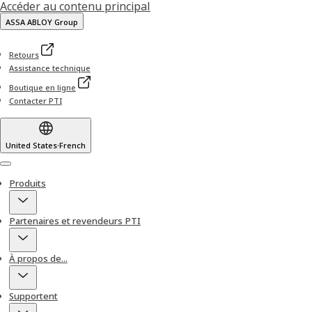
Accéder au contenu principal
ASSA ABLOY Group
Retours
Assistance technique
Boutique en ligne
Contacter PTI
United States
·
French
Menu
Produits
Partenaires et revendeurs PTI
À propos de...
Supportent