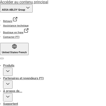
Accéder au contenu principal
ASSA ABLOY Group
Retours
Assistance technique
Boutique en ligne
Contacter PTI
United States
·
French
Menu
Produits
Partenaires et revendeurs PTI
À propos de...
Supportent