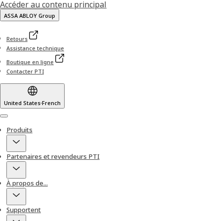
Accéder au contenu principal
ASSA ABLOY Group
Retours
Assistance technique
Boutique en ligne
Contacter PTI
United States
·
French
Menu
Produits
Partenaires et revendeurs PTI
À propos de...
Supportent