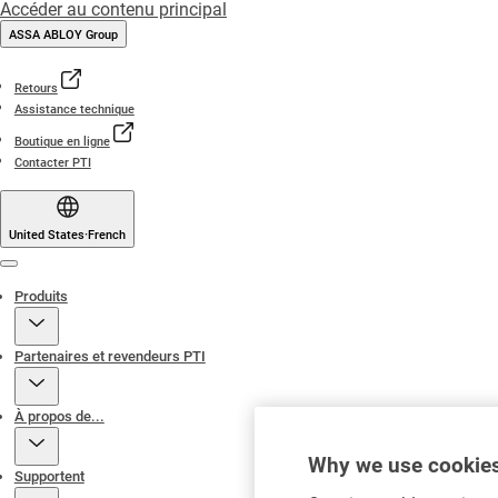
Accéder au contenu principal
ASSA ABLOY Group
Retours
Assistance technique
Boutique en ligne
Contacter PTI
United States
·
French
Menu
Produits
Partenaires et revendeurs PTI
À propos de...
Why we use cookies
Supportent