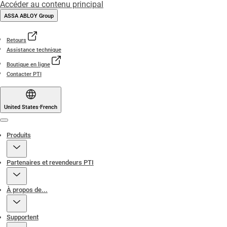
Accéder au contenu principal
ASSA ABLOY Group
Retours
Assistance technique
Boutique en ligne
Contacter PTI
United States
·
French
Menu
Produits
Partenaires et revendeurs PTI
À propos de...
Supportent