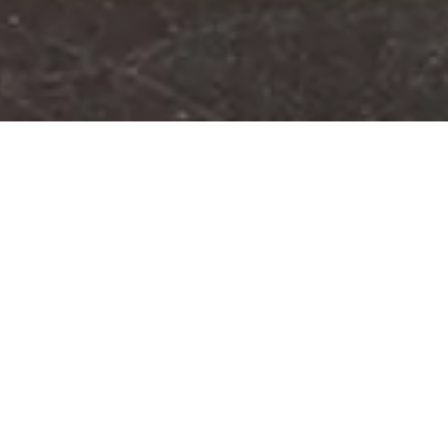
Le guide ultime du surverrouillage pour les opérations
d’auto-stockage
A à Z sur surverrouillage
Du contrat de location du locataire à la vente aux enchères d’un
appareil, il y a beaucoup de choses à prendre en compte dans le
processus de surverrouillage. Heureusement pour vous, nous
avons élaboré le guide ultime pour aider les propriétaires, les
opérateurs et tous les intermédiaires à comprendre les avantages