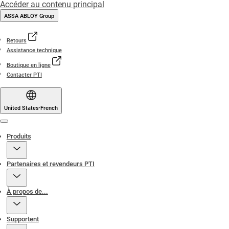
Accéder au contenu principal
ASSA ABLOY Group
Retours
Assistance technique
Boutique en ligne
Contacter PTI
United States
·
French
Menu
Produits
Partenaires et revendeurs PTI
À propos de...
Supportent