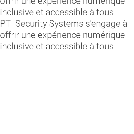
offrir une expérience numérique
inclusive et accessible à tous
PTI Security Systems s'engage à
offrir une expérience numérique
inclusive et accessible à tous
Nous croyons que l’accessibilité va au-delà de la conformité — elle
reflète notre responsabilité de répondre aux besoins des
personnes avec respect et empathie. Nous nous efforçons de
créer un environnement en ligne accueillant où chacun, quelle que
soit sa capacité, peut facilement trouver des informations et
interagir avec nous.