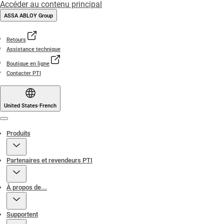
Accéder au contenu principal
ASSA ABLOY Group
Retours
Assistance technique
Boutique en ligne
Contacter PTI
United States
·
French
Menu
Produits
Partenaires et revendeurs PTI
À propos de...
Supportent