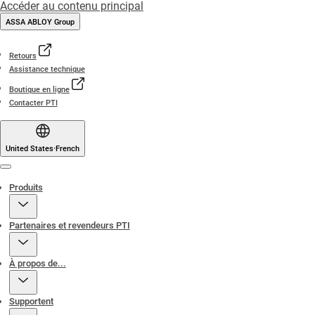
Accéder au contenu principal
ASSA ABLOY Group
Retours
Assistance technique
Boutique en ligne
Contacter PTI
United States
·
French
Menu
Produits
Partenaires et revendeurs PTI
À propos de...
Supportent